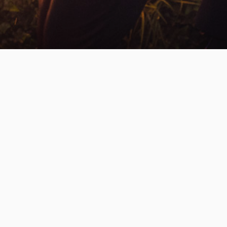
Fotografía
Fotografía de bodas
Fotografía de familia
Videos
Legal
Trailers en Valencia
Aviso legal
Videocall para bodas
Política de contratación