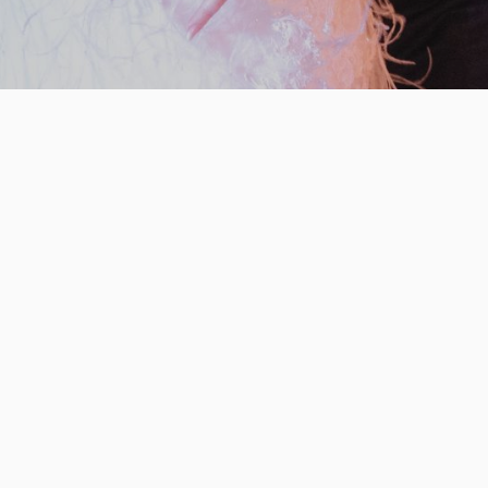
Videos
bodas
Trailers en Valencia
familia
Videocall para bodas
OM Standard
. Powered by
Pomatio
.