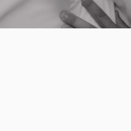
Fotografía
Fotografía de bodas
Fotografía de familia
Videos
Legal
Trailers en Valencia
Aviso legal
Videocall para bodas
Política de contratación