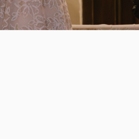
Fotografía
Fotografía de bodas
Fotografía de familia
Videos
Legal
Trailers en Valencia
Aviso legal
Videocall para bodas
Política de contratación